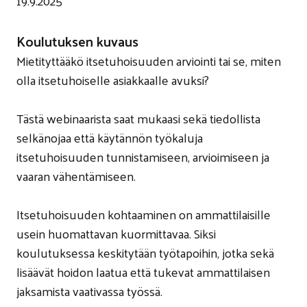
19.9.2025
Koulutuksen kuvaus
Mietityttääkö itsetuhoisuuden arviointi tai se, miten
olla itsetuhoiselle asiakkaalle avuksi?
Tästä webinaarista saat mukaasi sekä tiedollista
selkänojaa että käytännön työkaluja
itsetuhoisuuden tunnistamiseen, arvioimiseen ja
vaaran vähentämiseen.
Itsetuhoisuuden kohtaaminen on ammattilaisille
usein huomattavan kuormittavaa. Siksi
koulutuksessa keskitytään työtapoihin, jotka sekä
lisäävät hoidon laatua että tukevat ammattilaisen
jaksamista vaativassa työssä.