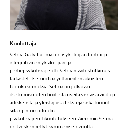
Kouluttaja
Selma Gaily-Luoma on psykologian tohtori ja
integratiivinen yksilö-, pari- ja
perhepsykoterapeutti. Selman väitöstutkimus
tarkasteli itsemurhaa yrittäneiden aikuisten
hoitokokemuksia. Selma on julkaissut
itsetuhoisuuden hoidosta useita vertaisarvioituja
artikkeleita ja yleistajuisia tekstejä sekä luonut
siitä opintomoduulin
psykoterapeuttikoulutukseen. Aiemmin Selma
on työskennellyt kymmenisen vuotta