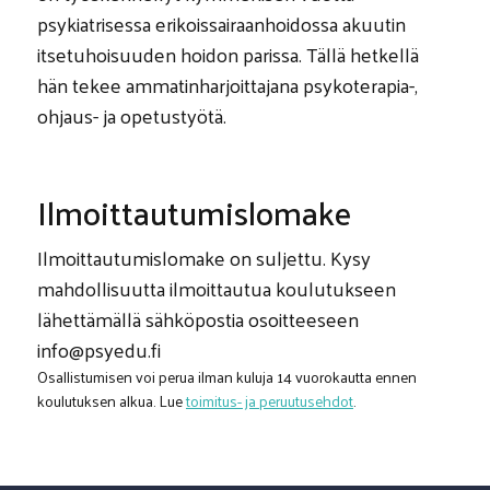
psykiatrisessa erikoissairaanhoidossa akuutin
itsetuhoisuuden hoidon parissa. Tällä hetkellä
hän tekee ammatinharjoittajana psykoterapia-,
ohjaus- ja opetustyötä.
Ilmoittautumislomake
Ilmoittautumislomake on suljettu. Kysy
mahdollisuutta ilmoittautua koulutukseen
lähettämällä sähköpostia osoitteeseen
info@psyedu.fi
Osallistumisen voi perua ilman kuluja 14 vuorokautta ennen
koulutuksen alkua. Lue
toimitus- ja peruutusehdot
.