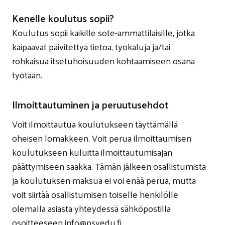
Kenelle koulutus sopii?
Koulutus sopii kaikille sote-ammattilaisille, jotka
kaipaavat päivitettyä tietoa, työkaluja ja/tai
rohkaisua itsetuhoisuuden kohtaamiseen osana
työtään.
Ilmoittautuminen ja peruutusehdot
Voit ilmoittautua koulutukseen täyttämällä
oheisen lomakkeen. Voit perua ilmoittaumisen
koulutukseen kuluitta ilmoittautumisajan
päättymiseen saakka. Tämän jälkeen osallistumista
ja koulutuksen maksua ei voi enää perua, mutta
voit siirtää osallistumisen toiselle henkilölle
olemalla asiasta yhteydessä sähköpostilla
osoitteeseen info@psyedu.fi.