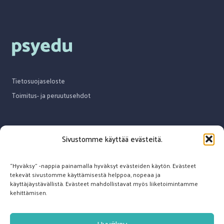
Tietosuojaseloste
Toimitus- ja peruutusehdot
Sivustomme käyttää evästeitä.
Ota yhteyttä
“Hyväksy” -nappia painamalla hyväksyt evästeiden käytön. Evästeet
tekevät sivustomme käyttämisestä helppoa, nopeaa ja
info@psyedu.fi
käyttäjäystävällistä. Evästeet mahdollistavat myös liiketoimintamme
kehittämisen.
041 5298 629