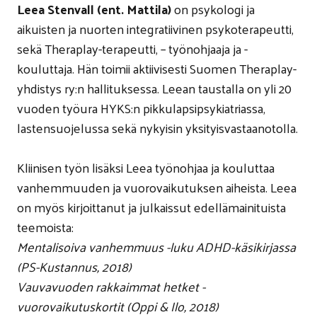
Leea Stenvall (ent. Mattila)
on psykologi ja
aikuisten ja nuorten integratiivinen psykoterapeutti,
sekä Theraplay-terapeutti, – työnohjaaja ja -
kouluttaja. Hän toimii aktiivisesti Suomen Theraplay-
yhdistys ry:n hallituksessa. Leean taustalla on yli 20
vuoden työura HYKS:n pikkulapsipsykiatriassa,
lastensuojelussa sekä nykyisin yksityisvastaanotolla.
Kliinisen työn lisäksi Leea työnohjaa ja kouluttaa
vanhemmuuden ja vuorovaikutuksen aiheista. Leea
on myös kirjoittanut ja julkaissut edellämainituista
teemoista:
Mentalisoiva vanhemmuus -luku ADHD-käsikirjassa
(PS-Kustannus, 2018)
Vauvavuoden rakkaimmat hetket -
vuorovaikutuskortit (Oppi & Ilo, 2018)