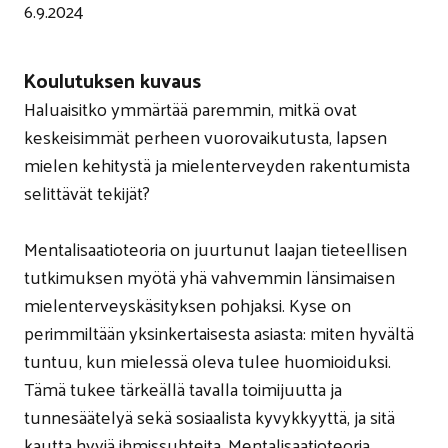
6.9.2024
Koulutuksen kuvaus
Haluaisitko ymmärtää paremmin, mitkä ovat
keskeisimmät perheen vuorovaikutusta, lapsen
mielen kehitystä ja mielenterveyden rakentumista
selittävät tekijät?
Mentalisaatioteoria on juurtunut laajan tieteellisen
tutkimuksen myötä yhä vahvemmin länsimaisen
mielenterveyskäsityksen pohjaksi. Kyse on
perimmiltään yksinkertaisesta asiasta: miten hyvältä
tuntuu, kun mielessä oleva tulee huomioiduksi.
Tämä tukee tärkeällä tavalla toimijuutta ja
tunnesäätelyä sekä sosiaalista kyvykkyyttä, ja sitä
kautta hyviä ihmissuhteita. Mentalisaatioteoria