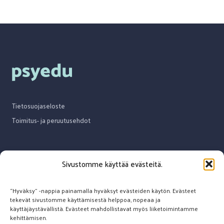
Tietosuojaseloste
Toimitus- ja peruutusehdot
Sivustomme käyttää evästeitä.
Ota yhteyttä
“Hyväksy” -nappia painamalla hyväksyt evästeiden käytön. Evästeet
tekevät sivustomme käyttämisestä helppoa, nopeaa ja
info@psyedu.fi
käyttäjäystävällistä. Evästeet mahdollistavat myös liiketoimintamme
kehittämisen.