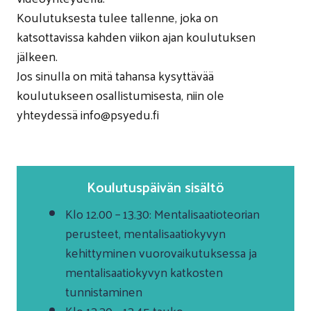
Koulutuksesta tulee tallenne, joka on
katsottavissa kahden viikon ajan koulutuksen
jälkeen.
Jos sinulla on mitä tahansa kysyttävää
koulutukseen osallistumisesta, niin ole
yhteydessä info@psyedu.fi
Koulutuspäivän sisältö
Klo 12.00 – 13.30: Mentalisaatioteorian
perusteet, mentalisaatiokyvyn
kehittyminen vuorovaikutuksessa ja
mentalisaatiokyvyn katkosten
tunnistaminen
Klo 13.30 – 13.45 tauko